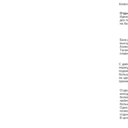
Азовс
Отды
Идеал
дно п
на ба
База 
выход
Азовс
Таган
плавн
С дав
перио
подни
больш
на зд
прини
Отдел
иногд
более
любят
боль
Одна 
позво
отды
В цел