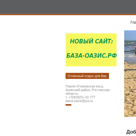
Гл
Отличный отдых для Вас
Павло-Очаковская коса,
Азовский район, Ростовская
область.
т. +7(918)51-32-777
baza-oazis@ya.ru
Доб