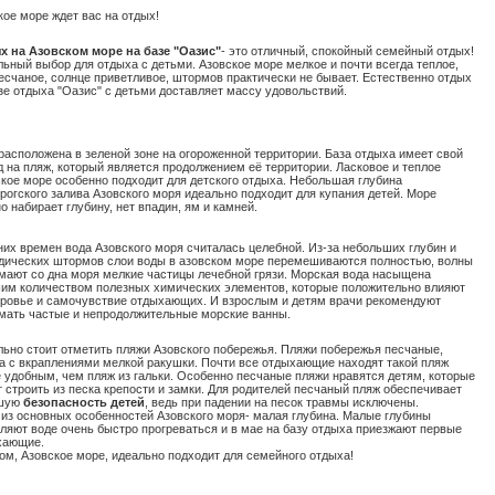
кое море ждет вас на отдых!
х на Азовском море на базе "Оазис"
- это отличный, спокойный семейный отдых!
ьный выбор для отдыха с детьми. Азовское море мелкое и почти всегда теплое,
есчаное, солнце приветливое, штормов практически не бывает. Естественно отдых
зе отдыха "Оазис" с детьми доставляет массу удовольствий.
расположена в зеленой зоне на огороженной территории. База отдыха имеет свой
 на пляж, который является продолжением её территории. Ласковое и теплое
кое море особенно подходит для детского отдыха. Небольшая глубина
рогского залива Азовского моря идеально подходит для купания детей. Море
о набирает глубину, нет впадин, ям и камней.
них времен вода Азовского моря считалась целебной. Из-за небольших глубин и
дических штормов слои воды в азовском море перемешиваются полностью, волны
мают со дна моря мелкие частицы лечебной грязи. Морская вода насыщена
им количеством полезных химических элементов, которые положительно влияют
оровье и самочувствие отдыхающих. И взрослым и детям врачи рекомендуют
мать частые и непродолжительные морские ванны.
ьно стоит отметить пляжи Азовского побережья. Пляжи побережья песчаные,
а с вкраплениями мелкой ракушки. Почти все отдыхающие находят такой пляж
 удобным, чем пляж из гальки. Особенно песчаные пляжи нравятся детям, которые
 строить из песка крепости и замки. Для родителей песчаный пляж обеспечивает
шую
безопасность детей
, ведь при падении на песок травмы исключены.
из основных особенностей Азовского моря- малая глубина. Малые глубины
ляют воде очень быстро прогреваться и в мае на базу отдыха приезжают первые
хающие.
ом, Азовское море, идеально подходит для семейного отдыха!